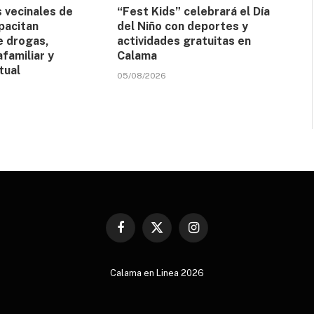
 vecinales de
“Fest Kids” celebrará el Día
pacitan
del Niño con deportes y
e drogas,
actividades gratuitas en
afamiliar y
Calama
tual
05/08/2026
Facebook
X
Instagram
(Twitter)
Calama en Linea 2026