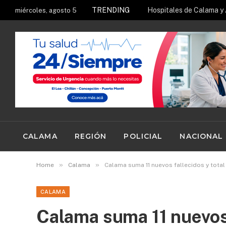
TRENDING
miércoles, agosto 5
CALAMA
REGIÓN
POLICIAL
NACIONAL
»
»
Home
Calama
Calama suma 11 nuevos fallecidos y tota
CALAMA
Calama suma 11 nuevos 