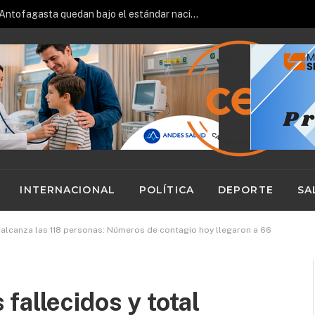
Hospitales de Calama y Antofagasta quedan bajo el estándar nacional en ranking de gestión del Minsal
INTERNACIONAL
POLÍTICA
DEPORTE
SA
l alcanza las 118 personas: Números de contagio hoy llegaron a 66
fallecidos y total