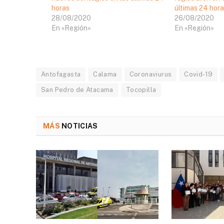
horas
últimas 24 hor
28/08/2020
26/08/2020
En «Región»
En «Región»
Antofagasta
Calama
Coronaviurus
Covid-19
San Pedro de Atacama
Tocopilla
MÁS
NOTICIAS