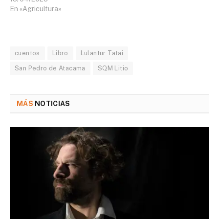
En «Agricultura»
cuentos
Libro
Lulantur Tatai
San Pedro de Atacama
SQM Litio
MÁS
NOTICIAS