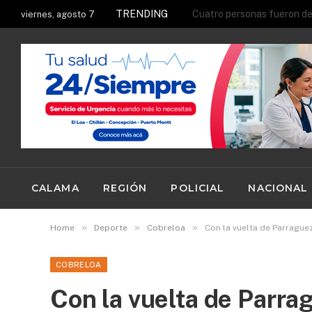
TRENDING
viernes, agosto 7
CALAMA
REGIÓN
POLICIAL
NACIONAL
»
»
»
Home
Deporte
Cobreloa
Con la vuelta de Parrague
COBRELOA
Con la vuelta de Parrag