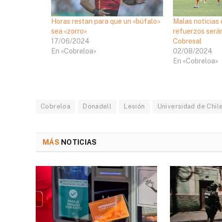
Horas restan para que un «búfalo»
Malas noticias 
sea «zorro»
refuerzos será
17/06/2024
Cobresal
En «Cobreloa»
02/08/2024
En «Cobreloa»
Cobreloa
Donadell
Lesión
Universidad de Chil
MÁS
NOTICIAS