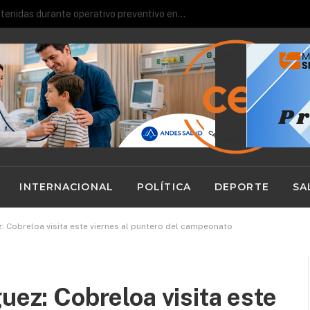
Cuatro personas fueron detenidas durante operativo preventivo en Calama
INTERNACIONAL
POLÍTICA
DEPORTE
SA
z: Cobreloa visita este viernes al puntero del campeonato
uez: Cobreloa visita este