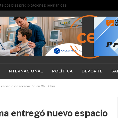
Alerta en Calama y SPA ante posibles precipitaciones: podrían caer hasta 24 y 30mm
INTERNACIONAL
POLÍTICA
DEPORTE
SA
espacio de recreación en Chiu Chiu
ma entregó nuevo espacio