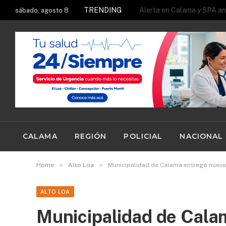
TRENDING
sábado, agosto 8
CALAMA
REGIÓN
POLICIAL
NACIONAL
»
»
Home
Alto Loa
Municipalidad de Calama entregó nuevo 
ALTO LOA
Municipalidad de Cala