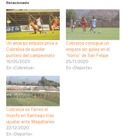
Relacionado
Un amargo empate priva a
Cobreloa consigue un
Cobreloa de quedar
empate sin goles en el
puntero del campeonato
“horno” de San Felipe
16/05/2023
25/11/2020
En «Cobreloa»
En «Deporte»
Cobreloa se farreó el
triunfo en Santiago tras
igualar ante Magallanes
22/12/2020
En «Deporte»