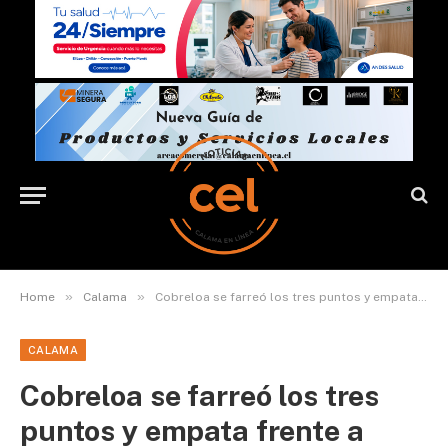
»
»
Home
Calama
Cobreloa se farreó los tres puntos y empata frente a Unión San Felipe en el Valle de Aconcagua
CALAMA
Cobreloa se farreó los tres
puntos y empata frente a