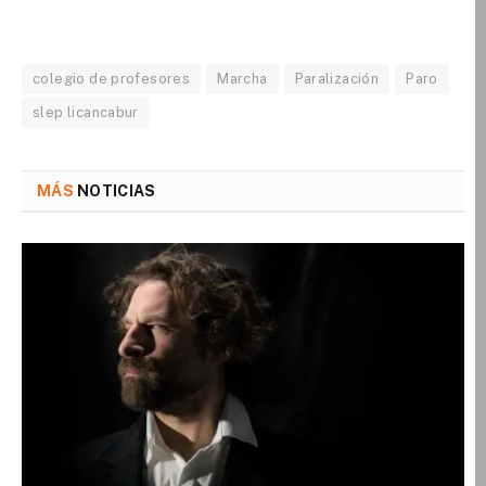
colegio de profesores
Marcha
Paralización
Paro
slep licancabur
MÁS
NOTICIAS