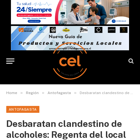
»
»
»
Home
Región
Antofagasta
Desbaratan clandestino de alcoholes: Regenta del local ya había sido detenida por el mismo delito
ANTOFAGASTA
Desbaratan clandestino de
alcoholes: Regenta del local