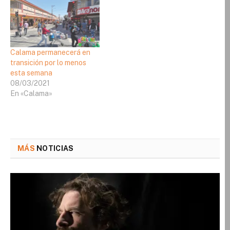
Calama permanecerá en
transición por lo menos
esta semana
08/03/2021
En «Calama»
MÁS
NOTICIAS