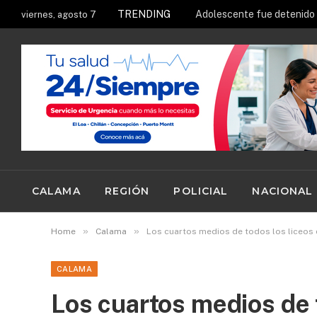
TRENDING
viernes, agosto 7
CALAMA
REGIÓN
POLICIAL
NACIONAL
»
»
Home
Calama
Los cuartos medios de todos los liceos
CALAMA
Los cuartos medios de 