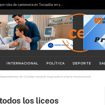
Adolescente fue detenido por robo de camioneta en Tocopilla: en su huida chocó vehículo policial
INTERNACIONAL
POLÍTICA
DEPORTE
SA
 dependientes de Comdes tendrán inspiradora charla motivacional
todos los liceos