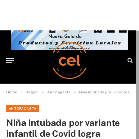
»
»
»
Home
Región
Antofagasta
Niña intubada por variante infantil de Covid logra recuperarse
ANTOFAGASTA
Niña intubada por variante
infantil de Covid logra