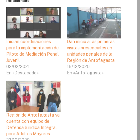
Relacionado
Inician coordinaciones
Dan inicio a las primeras
para la implementación de
visitas presenciales en
Piloto de Mediación Penal
unidades penales de la
Juvenil
Región de Antofagasta
02/02/2021
16/12/2020
En «Destacado»
En «Antofagasta»
Región de Antofagasta ya
cuenta con equipo de
Defensa Jurídica Integral
para Adultos Mayores
22/10/2020