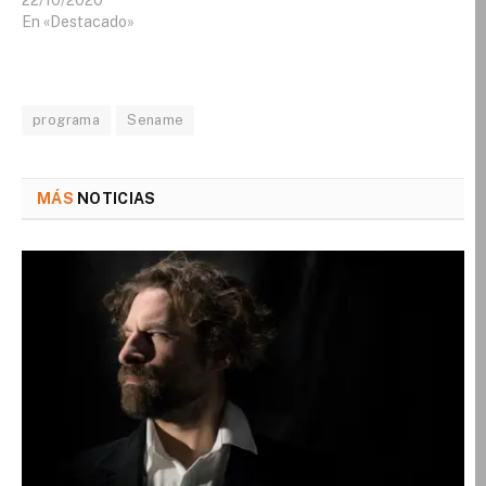
En «Destacado»
programa
Sename
MÁS
NOTICIAS