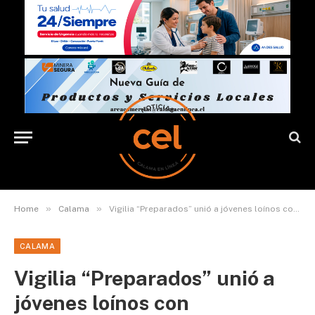
»
»
Home
Calama
Vigilia “Preparados” unió a jóvenes loínos con adolescentes de otras regiones y países para reforzar la visión de la iglesia
CALAMA
Vigilia “Preparados” unió a
jóvenes loínos con