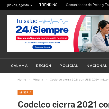
TRENDING
jueves, agosto 6
CALAMA
REGIÓN
POLICIAL
NACIONAL
»
»
Home
Minería
Codelco cierra 2021 con US$ 7.394 millo
MINERÍA
Codelco cierra 2021 c