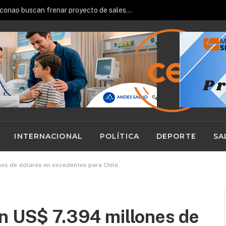
58 dirigentes vecinales de Calama se capacitan prevención de drogas, violencia intrafamiliar y Comisaría Virtual
INTERNACIONAL
POLÍTICA
DEPORTE
SA
nes de dólares en excedentes para Chile
on US$ 7.394 millones de