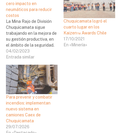
cero impacto en
neumáticos para reducir
costos
Chuquicamata logró el
La Mina Rajo de División
cuarto lugar en los
Chuquicamata sigue
Kaizen™ Awards Chile
trabajando en la mejora de
17/10/2021
su gestión productiva, en
En «Minería»
el ámbito de la seguridad.
Esto, porque en junio y
04/02/2023
noviembre del 2022 la
Entrada similar
gerencia alcanzó el cero
impacto en neumáticos, lo
que se traduce en la
reducción de uso de
neumáticos nuevos,
disminución…
Para prevenir y combatir
incendios: implementan
nuevo sistema en
camiones Caex de
Chuquicamata
29/07/2026
En «Destacado»