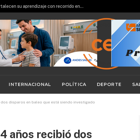
Futuros técnicos loínos fortalecen su aprendizaje con recorrido en terreno por Minera El Abra
INTERNACIONAL
POLÍTICA
DEPORTE
SA
 dos disparos en baleo que está siendo investigado
4 años recibió dos