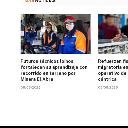
MÁS
NOTICIAS
Futuros técnicos loínos
Refuerzan fis
fortalecen su aprendizaje con
migratoria e
recorrido en terreno por
operativo de 
Minera El Abra
céntrica
08/08/2026
08/08/2026