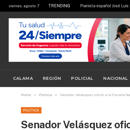
TRENDING
viernes, agosto 7
CALAMA
REGIÓN
POLICIAL
NACIONAL
»
»
Home
Política
Senador Velásquez ofició a la Fiscalía 
POLÍTICA
Senador Velásquez ofici