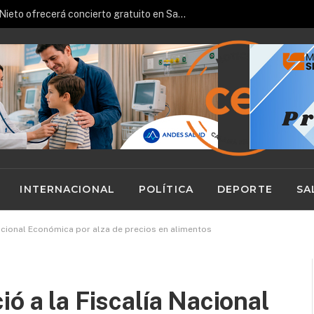
Pianista español José Luis Nieto ofrecerá concierto gratuito en San Pedro de Atacama
INTERNACIONAL
POLÍTICA
DEPORTE
SA
Nacional Económica por alza de precios en alimentos
ó a la Fiscalía Nacional