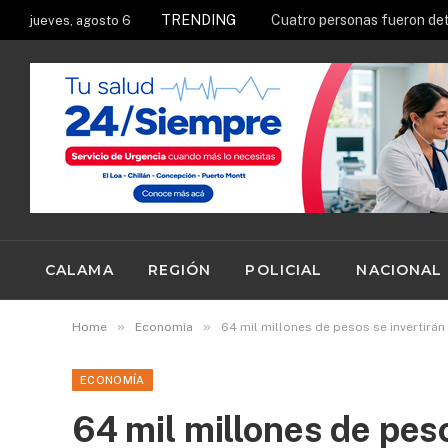
TRENDING
jueves, agosto 6
CALAMA
REGIÓN
POLICIAL
NACIONAL
»
»
Home
Economía
64 mil millones de pesos se invertirán
ECONOMÍA
64 mil millones de peso