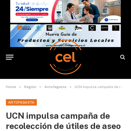
»
»
»
Home
Región
Antofagasta
UCN impulsa campaña de recolección de útiles de aseo para las mujeres del Hogar Don Orione
ANTOFAGASTA
UCN impulsa campaña de
recolección de útiles de aseo