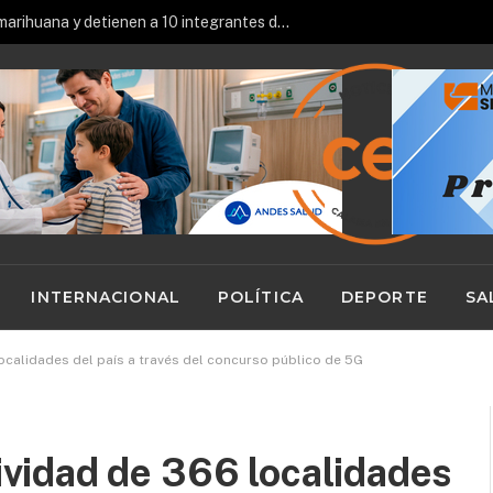
Incautan 2,1 toneladas de marihuana y detienen a 10 integrantes de una red de narcotráfico
INTERNACIONAL
POLÍTICA
DEPORTE
SA
calidades del país a través del concurso público de 5G
idad de 366 localidades