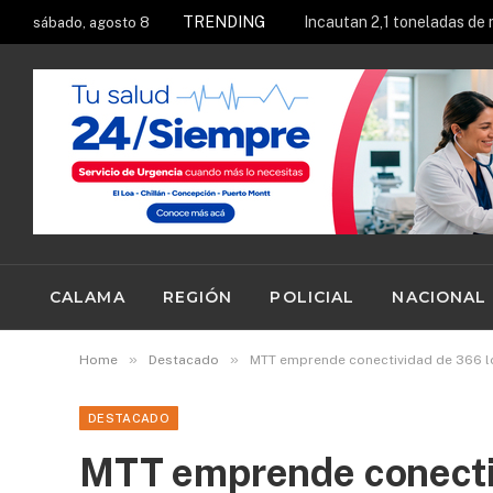
TRENDING
sábado, agosto 8
CALAMA
REGIÓN
POLICIAL
NACIONAL
»
»
Home
Destacado
MTT emprende conectividad de 366 lo
DESTACADO
MTT emprende conectiv