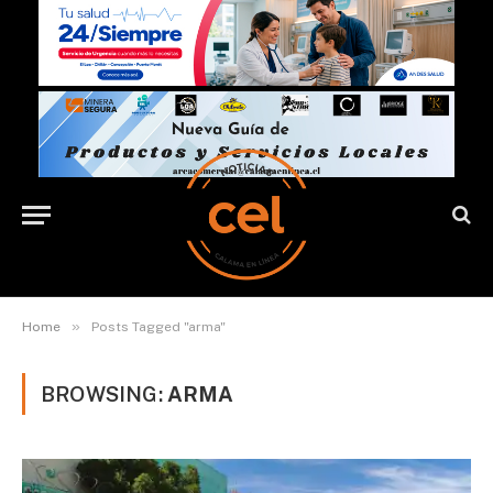
»
Home
Posts Tagged "arma"
BROWSING:
ARMA