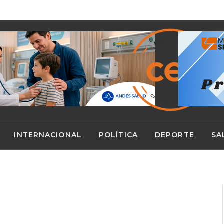
Pianista español José Luis Nieto ofrecerá concierto gratuito en San Pedro de Atacama
INTERNACIONAL
POLÍTICA
DEPORTE
SA