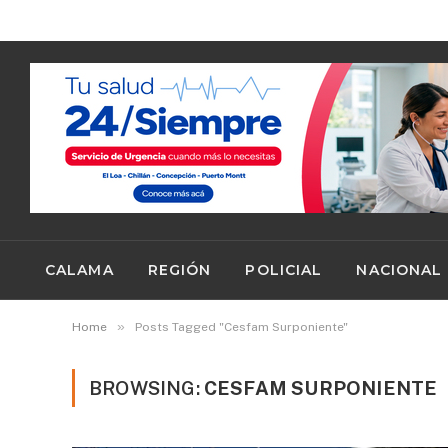
TRENDING
viernes, agosto 7
CALAMA
REGIÓN
POLICIAL
NACIONAL
»
Home
Posts Tagged "Cesfam Surponiente"
BROWSING:
CESFAM SURPONIENTE