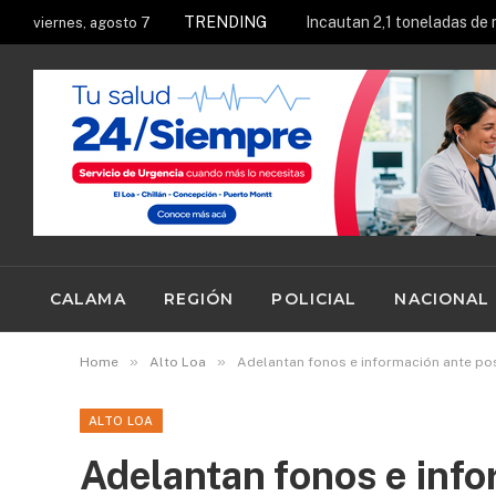
TRENDING
viernes, agosto 7
CALAMA
REGIÓN
POLICIAL
NACIONAL
»
»
Home
Alto Loa
Adelantan fonos e información ante po
ALTO LOA
Adelantan fonos e info