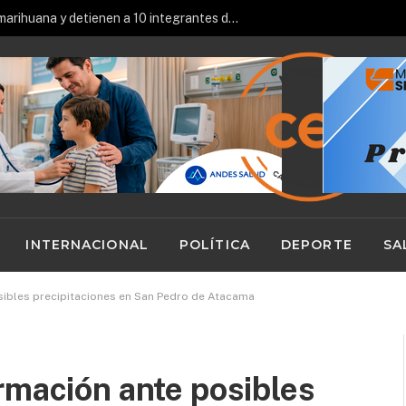
Alerta en Calama y SPA ante posibles precipitaciones: podrían caer hasta 24 y 30mm
INTERNACIONAL
POLÍTICA
DEPORTE
SA
sibles precipitaciones en San Pedro de Atacama
rmación ante posibles