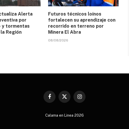
ualiza Alerta
Futuros técnicos loínos
ventiva por
fortalecen su aprendizaje con
to y tormentas
recorrido en terreno por
 la Región
Minera El Abra
08/08/2026
Facebook
X
Instagram
(Twitter)
Calama en Linea 2026