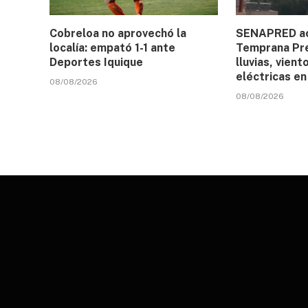
Cobreloa no aprovechó la
SENAPRED act
localía: empató 1-1 ante
Temprana Pre
Deportes Iquique
lluvias, vien
eléctricas en
08/08/2026
08/08/2026