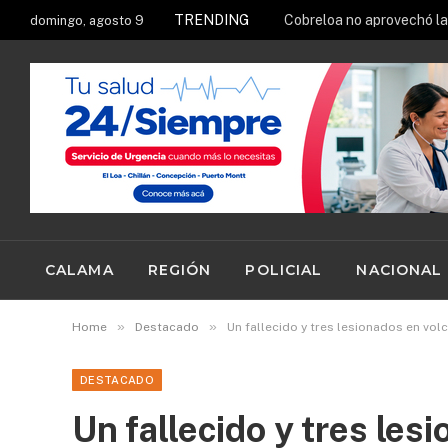
TRENDING
Cobreloa no aprovechó la 
domingo, agosto 9
CALAMA
REGIÓN
POLICIAL
NACIONAL
»
»
Home
Destacado
Un fallecido y tres lesionados en vo
DESTACADO
Un fallecido y tres les