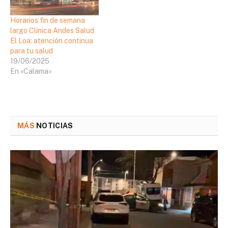
Horarios fin de semana
largo Clínica Andes Salud
El Loa: atención continua
para tu salud
19/06/2025
En «Calama»
MÁS
NOTICIAS