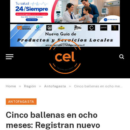
»
»
»
Home
Región
Antofagasta
Cinco ballenas en ocho meses: Registran nuevo varamiento en Mejillones
ANTOFAGASTA
Cinco ballenas en ocho
meses: Registran nuevo