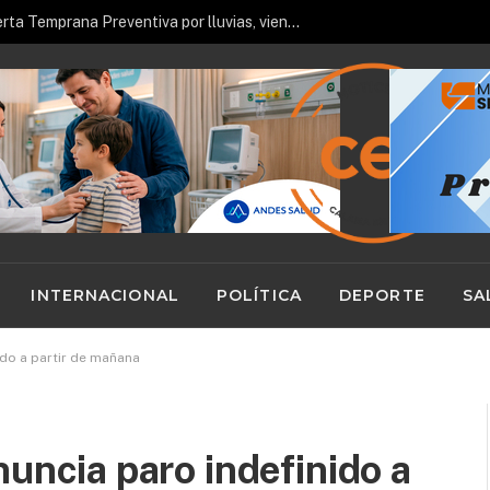
Futuros técnicos loínos fortalecen su aprendizaje con recorrido en terreno por Minera El Abra
INTERNACIONAL
POLÍTICA
DEPORTE
SA
do a partir de mañana
cia paro indefinido a