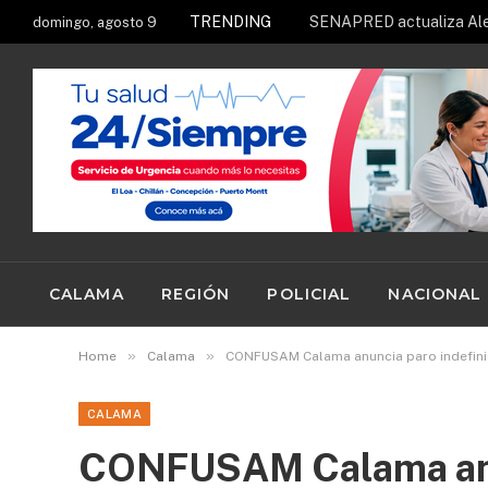
TRENDING
domingo, agosto 9
CALAMA
REGIÓN
POLICIAL
NACIONAL
»
»
Home
Calama
CONFUSAM Calama anuncia paro indefini
CALAMA
CONFUSAM Calama anun