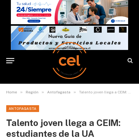
»
»
»
Home
Región
Antofagasta
Talento joven llega a CEIM: estudiantes de la UA comienzan un desafío de innovación aplicada
ANTOFAGASTA
Talento joven llega a CEIM:
estudiantes de la UA