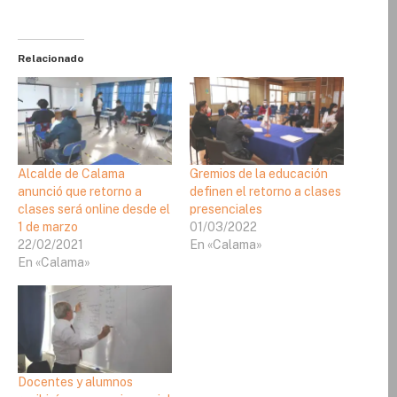
Relacionado
Alcalde de Calama
Gremios de la educación
anunció que retorno a
definen el retorno a clases
clases será online desde el
presenciales
1 de marzo
01/03/2022
22/02/2021
En «Calama»
En «Calama»
Docentes y alumnos