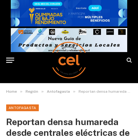
»
»
»
Home
Región
Antofagasta
Reportan densa humareda desde centrales eléctricas de Mejillones
ANTOFAGASTA
Reportan densa humareda
desde centrales eléctricas de