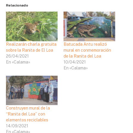
Relacionado
Realizarán charla gratuita
Batucada Antu realizó
sobre la Ranita de El Loa
mural en conmemoración
26/04/2021
de la Ranita del Loa
En «Calama»
10/04/2021
En «Calama»
Construyen mural de la
“Ranita del Loa” con
elementos reciclables
14/09/2021
En «Calama»