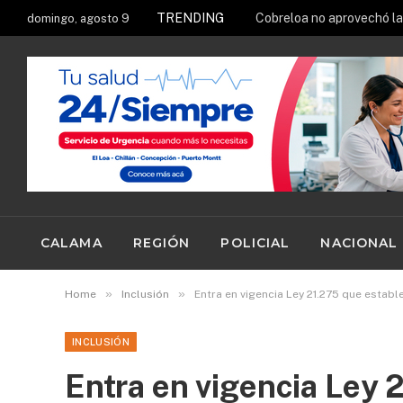
TRENDING
Cobreloa no aprovechó la 
domingo, agosto 9
CALAMA
REGIÓN
POLICIAL
NACIONAL
»
»
Home
Inclusión
Entra en vigencia Ley 21.275 que establ
INCLUSIÓN
Entra en vigencia Ley 