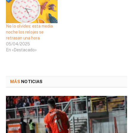
No lo olvides: esta media
noche los relojes se
retrasan una hora
05/04/2025
En «Destacado»
MÁS
NOTICIAS