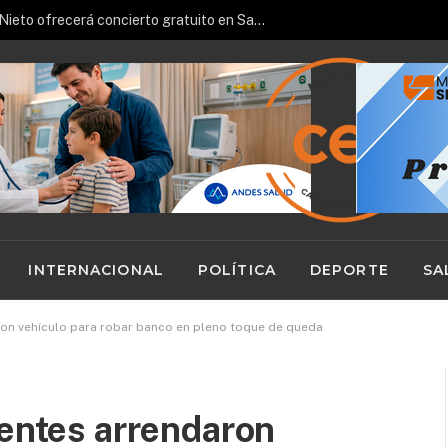
Pianista español José Luis Nieto ofrecerá concierto gratuito en San Pedro de Atacama
INTERNACIONAL
POLÍTICA
DEPORTE
SA
ron vehículo para robar banco en pleno toque de queda
uentes arrendaron