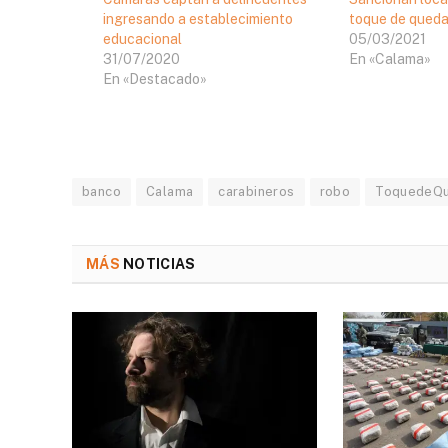
ingresando a establecimiento
toque de qued
educacional
05/03/2021
31/07/2020
En «Calama»
En «Destacado»
banco
Calama
carabineros
robo
ToquedeQ
MÁS
NOTICIAS