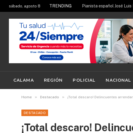
TRENDING
sábado, agosto 8
CALAMA
REGIÓN
POLICIAL
NACIONAL
»
»
Home
Destacado
¡Total descaro! Delincuentes arrenda
DESTACADO
¡Total descaro! Delinc