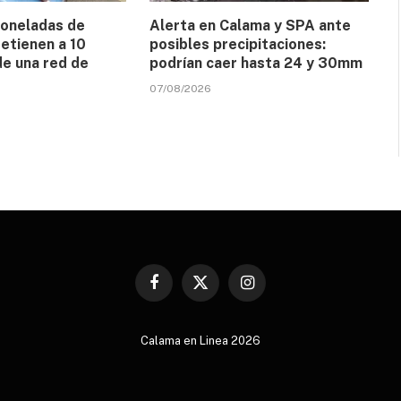
toneladas de
Alerta en Calama y SPA ante
etienen a 10
posibles precipitaciones:
de una red de
podrían caer hasta 24 y 30mm
07/08/2026
Facebook
X
Instagram
(Twitter)
Calama en Linea 2026