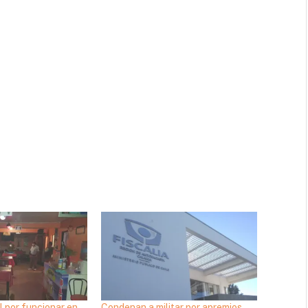
l por funcionar en
Condenan a militar por apremios