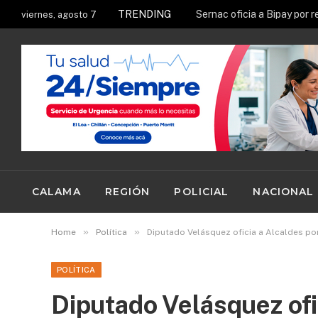
TRENDING
viernes, agosto 7
CALAMA
REGIÓN
POLICIAL
NACIONAL
»
»
Home
Política
Diputado Velásquez oficia a Alcaldes po
POLÍTICA
Diputado Velásquez ofi