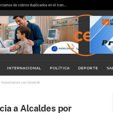
Sernac oficia a Bipay por reclamos de cobros duplicados en el transporte público
INTERNACIONAL
POLÍTICA
DEPORTE
SA
r funcionarios con Covid-19
cia a Alcaldes por