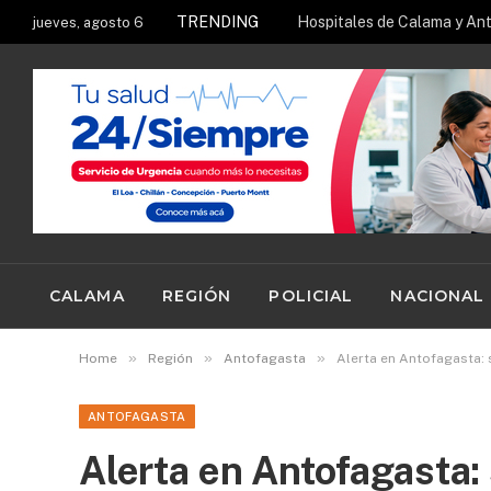
TRENDING
jueves, agosto 6
CALAMA
REGIÓN
POLICIAL
NACIONAL
»
»
»
Home
Región
Antofagasta
Alerta en Antofagasta:
ANTOFAGASTA
Alerta en Antofagasta: