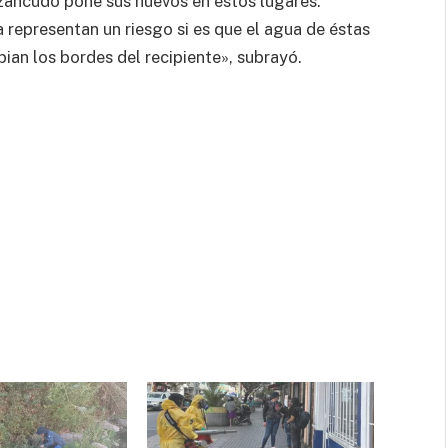
l zancudo pone sus huevos en estos lugares.
 representan un riesgo si es que el agua de éstas
pian los bordes del recipiente», subrayó.