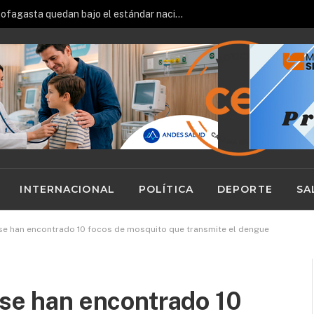
Hospitales de Calama y Antofagasta quedan bajo el estándar nacional en ranking de gestión del Minsal
INTERNACIONAL
POLÍTICA
DEPORTE
SA
 se han encontrado 10 focos de mosquito que transmite el dengue
 se han encontrado 10