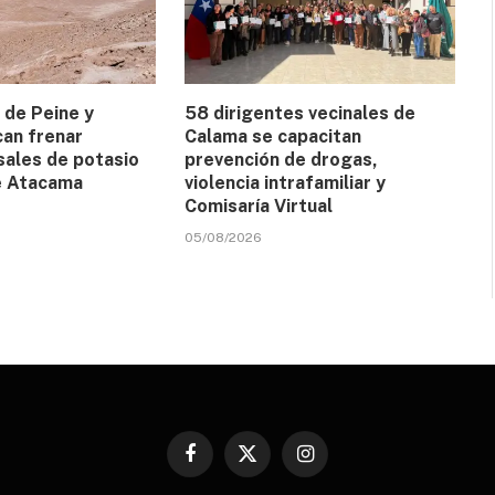
de Peine y
58 dirigentes vecinales de
an frenar
Calama se capacitan
sales de potasio
prevención de drogas,
de Atacama
violencia intrafamiliar y
Comisaría Virtual
05/08/2026
Facebook
X
Instagram
(Twitter)