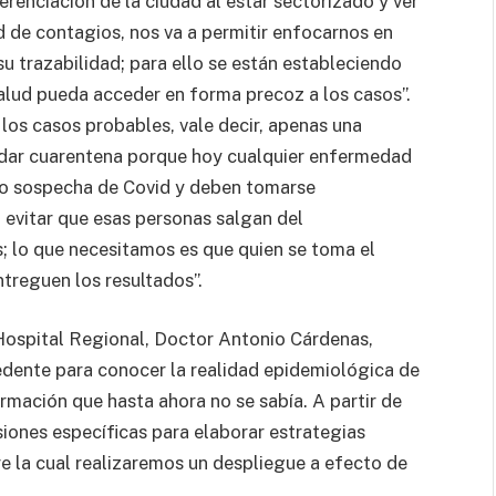
renciación de la ciudad al estar sectorizado y ver
 de contagios, nos va a permitir enfocarnos en
su trazabilidad; para ello se están estableciendo
alud pueda acceder en forma precoz a los casos”.
os casos probables, vale decir, apenas una
dar cuarentena porque hoy cualquier enfermedad
mo sospecha de Covid y deben tomarse
evitar que esas personas salgan del
; lo que necesitamos es que quien se toma el
treguen los resultados”.
 Hospital Regional, Doctor Antonio Cárdenas,
dente para conocer la realidad epidemiológica de
rmación que hasta ahora no se sabía. A partir de
iones específicas para elaborar estrategias
e la cual realizaremos un despliegue a efecto de