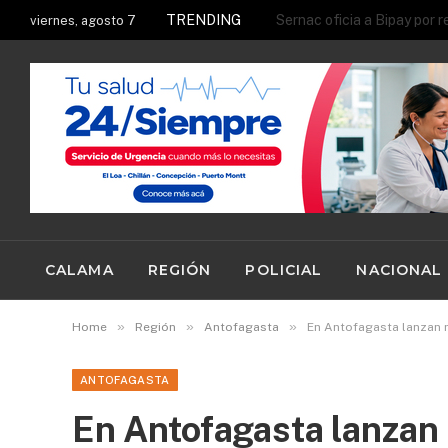
TRENDING
viernes, agosto 7
CALAMA
REGIÓN
POLICIAL
NACIONAL
»
»
»
Home
Región
Antofagasta
En Antofagasta lanzan 
ANTOFAGASTA
En Antofagasta lanzan