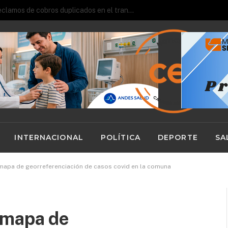
Cuatro personas fueron detenidas durante operativo preventivo en Calama
INTERNACIONAL
POLÍTICA
DEPORTE
SA
mapa de georreferenciación de casos covid en la comuna
 mapa de