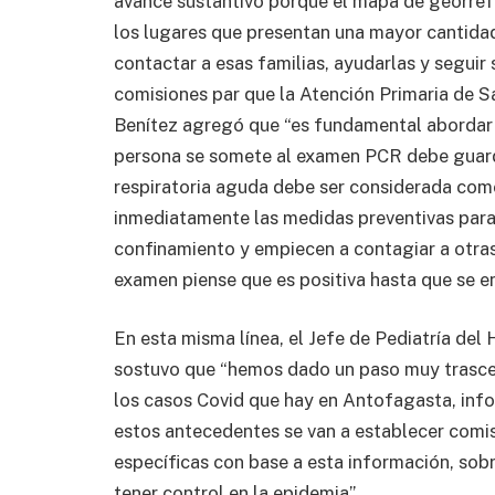
avance sustantivo porque el mapa de georrefe
los lugares que presentan una mayor cantidad
contactar a esas familias, ayudarlas y seguir 
comisiones par que la Atención Primaria de S
Benítez agregó que “es fundamental abordar l
persona se somete al examen PCR debe guar
respiratoria aguda debe ser considerada co
inmediatamente las medidas preventivas para 
confinamiento y empiecen a contagiar a otras
examen piense que es positiva hasta que se en
En esta misma línea, el Jefe de Pediatría del
sostuvo que “hemos dado un paso muy trasce
los casos Covid que hay en Antofagasta, info
estos antecedentes se van a establecer comis
específicas con base a esta información, sobr
tener control en la epidemia”.