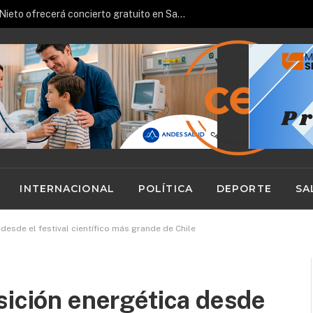
Pianista español José Luis Nieto ofrecerá concierto gratuito en San Pedro de Atacama
INTERNACIONAL
POLÍTICA
DEPORTE
SA
desde el festival científico más grande de Chile
sición energética desde