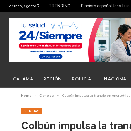
TRENDING
viernes, agosto 7
CALAMA
REGIÓN
POLICIAL
NACIONAL
»
»
Home
Ciencias
Colbún impulsa la transición energética 
CIENCIAS
Colbún impulsa la tran