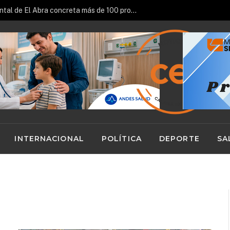
Fondo Patrimonial y Ambiental de El Abra concreta más de 100 proyectos impulsados en la región
INTERNACIONAL
POLÍTICA
DEPORTE
SA