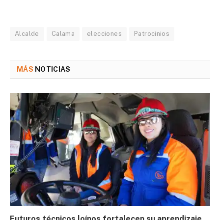
Alcalde
Calama
elecciones
Patrocinios
MÁS
NOTICIAS
Futuros técnicos loínos fortalecen su aprendizaje