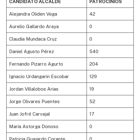
CANDIDATO ALCALDE
PATROCINIOS
Alejandra Oliden Vega
42
Aurelio Gallardo Araya
0
Claudia Mundaca Cruz
0
Daniel Agusto Pérez
540
Fernando Pizarro Agurto
204
Ignacio Urdangarin Escobar
129
Jordan Villalobos Arias
19
Jorge Olivares Puentes
52
Juan Jofré Carvajal
17
María Astorga Donoso
0
Patricia Guajardo Corante
0