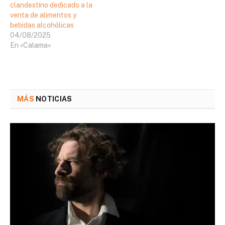
clandestino dedicado a la
venta de alimentos y
bebidas alcohólicas
04/08/2025
En «Calama»
MÁS
NOTICIAS