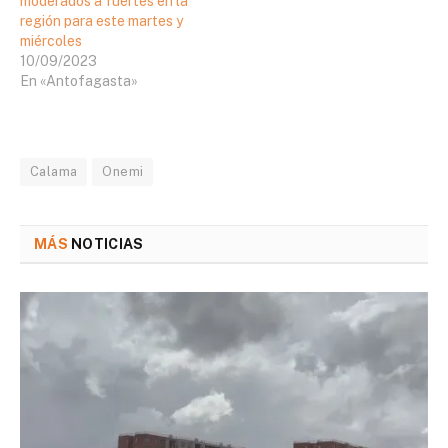
moderados a fuertes en la
región para este martes y
miércoles
10/09/2023
En «Antofagasta»
Calama
Onemi
MÁS
NOTICIAS