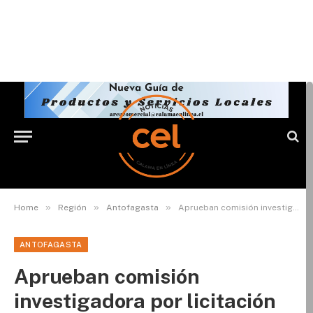
»
»
»
Home
Región
Antofagasta
Aprueban comisión investigadora por licitación del Instituto de Tecnologías Limpias a consorcio extranjero
ANTOFAGASTA
Aprueban comisión
investigadora por licitación