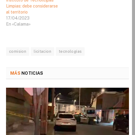
Limpias: debe considerarse
al territorio
17/04/2023
En «Calama»
comision
licitacion
tecnologias
MÁS
NOTICIAS