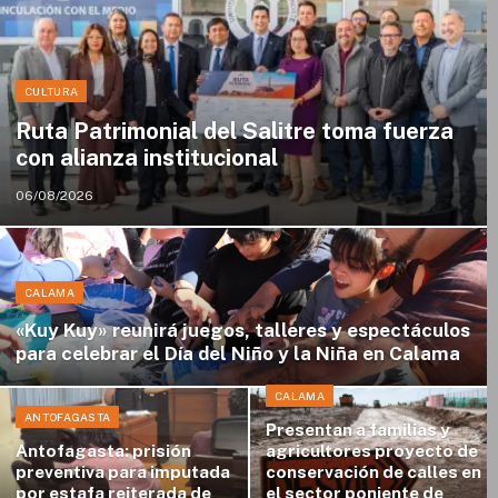
CULTURA
Ruta Patrimonial del Salitre toma fuerza
con alianza institucional
06/08/2026
CALAMA
«Kuy Kuy» reunirá juegos, talleres y espectáculos
para celebrar el Día del Niño y la Niña en Calama
CALAMA
ANTOFAGASTA
Presentan a familias y
Antofagasta: prisión
agricultores proyecto de
preventiva para imputada
conservación de calles en
por estafa reiterada de
el sector poniente de