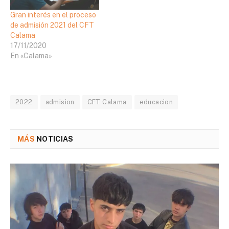
Gran interés en el proceso
de admisión 2021 del CFT
Calama
17/11/2020
En «Calama»
2022
admision
CFT Calama
educacion
MÁS
NOTICIAS