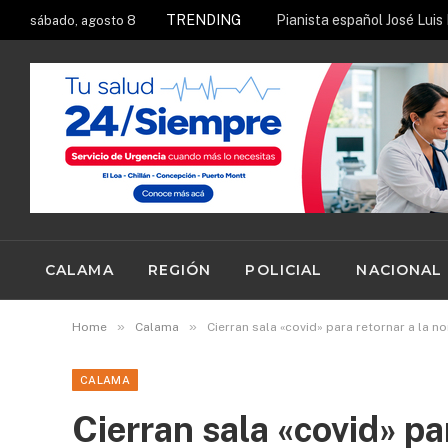
TRENDING
sábado, agosto 8
CALAMA
REGIÓN
POLICIAL
NACIONAL
»
»
Home
Calama
Cierran sala «covid» para retornar a la n
CALAMA
Cierran sala «covid» par