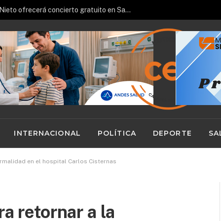
Pianista español José Luis Nieto ofrecerá concierto gratuito en San Pedro de Atacama
INTERNACIONAL
POLÍTICA
DEPORTE
SA
ormalidad en el hospital Carlos Cisternas
a retornar a la