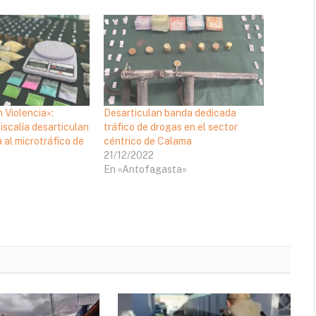
n Violencia»:
Desarticulan banda dedicada
iscalía desarticulan
tráfico de drogas en el sector
 al microtráfico de
céntrico de Calama
21/12/2022
En «Antofagasta»