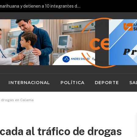
Incautan 2,1 toneladas de marihuana y detienen a 10 integrantes de una red de narcotráfico
INTERNACIONAL
POLÍTICA
DEPORTE
SA
e drogas en Calama
ada al tráfico de drogas