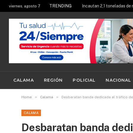
TRENDING
viernes, agosto 7
CALAMA
REGIÓN
POLICIAL
NACIONAL
»
»
Home
Calama
Desbaratan banda dedicada al tráfico d
CALAMA
Desbaratan banda dedic