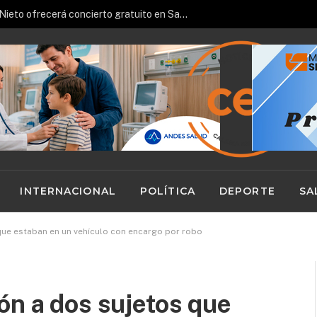
Pianista español José Luis Nieto ofrecerá concierto gratuito en San Pedro de Atacama
INTERNACIONAL
POLÍTICA
DEPORTE
SA
que estaban en un vehículo con encargo por robo
ón a dos sujetos que