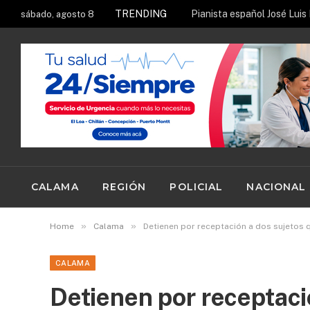
TRENDING
sábado, agosto 8
CALAMA
REGIÓN
POLICIAL
NACIONAL
»
»
Home
Calama
Detienen por receptación a dos sujetos 
CALAMA
Detienen por receptaci