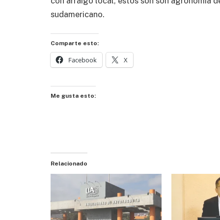
con arraigo local, estos son son agronomía de
sudamericano.
Comparte esto:
Facebook
X
Me gusta esto:
Relacionado