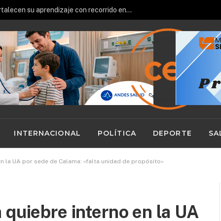
Futuros técnicos loínos fortalecen su aprendizaje con recorrido en terreno por Minera El Abra
INTERNACIONAL
POLÍTICA
DEPORTE
SA
en la UA por sede de Calama: «falta unidad de propósito»
 quiebre interno en la UA