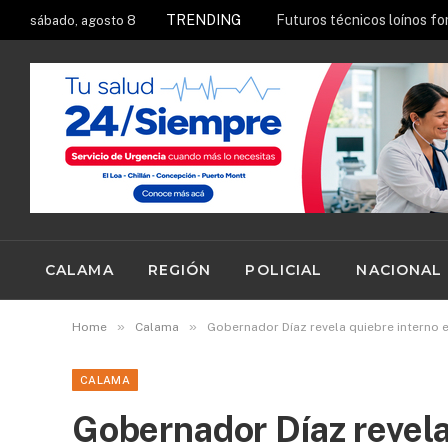
TRENDING
sábado, agosto 8
CALAMA
REGIÓN
POLICIAL
NACIONAL
»
»
Home
Calama
Gobernador Díaz revela quiebre interno 
CALAMA
Gobernador Díaz revela