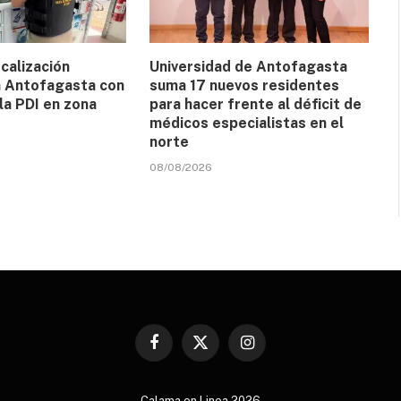
calización
Universidad de Antofagasta
n Antofagasta con
suma 17 nuevos residentes
la PDI en zona
para hacer frente al déficit de
médicos especialistas en el
norte
08/08/2026
Facebook
X
Instagram
(Twitter)
Calama en Linea 2026