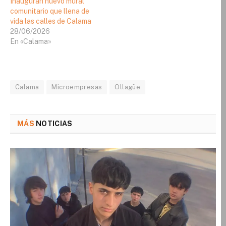
Inauguran nuevo mural
comunitario que llena de
vida las calles de Calama
28/06/2026
En «Calama»
Calama
Microempresas
Ollagüe
MÁS
NOTICIAS