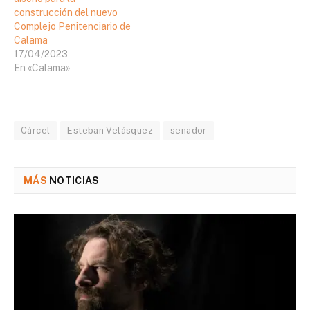
construcción del nuevo
Complejo Penitenciario de
Calama
17/04/2023
En «Calama»
Cárcel
Esteban Velásquez
senador
MÁS
NOTICIAS